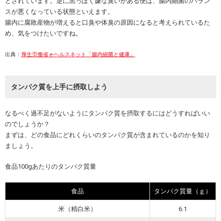
とされています。逆に黒っぽく嫌な臭いがある便は、腸内細菌のバラン
スが悪くなっている状態といえます。
腸内に腐敗産物が増えると口臭や体臭の原因になると考えられているた
め、気をつけたいですね。
出典：
厚生労働省 e-ヘルスネット「腸内細菌と健康」
タンパク質を上手に摂取しよう
なるべく過不足がないようにタンパク質を摂取するにはどうすればいい
のでしょうか？
まずは、どの食品にどれくらいのタンパク質が含まれているのかを知り
ましょう。
食品100gあたりのタンパク質量
食品
タンパク質量（ｇ）
米（精白米）
6.1