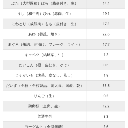
ぶた（大型豚種）ばら（脂身付き、生）
14.4
うし（和牛肉）ひれ（赤肉、生）
19.1
にわとり（成鶏肉）もも（皮付き、生）
17.3
あゆ（養殖、焼き）
22.6
まぐろ（缶詰、油漬け、フレーク、ライト）
17.7
キャベツ（結球葉、生）
1.2
だいこん（根、皮むき、ゆで）
0.5
じゃがいも（塊茎、皮なし、蒸し）
1.9
だいず（全粒・全粒製品、黄大豆、国産、乾）
33.8
りんご（生）
0.2
鶏卵類（全卵、生）
12.2
普通牛乳
3.3
ヨーグルト（全脂無糖）
3.6