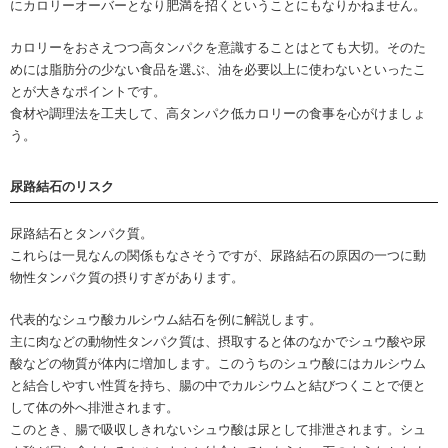
にカロリーオーバーとなり肥満を招くということにもなりかねません。
カロリーをおさえつつ高タンパクを意識することはとても大切。そのた
めには脂肪分の少ない食品を選ぶ、油を必要以上に使わないといったこ
とが大きなポイントです。
食材や調理法を工夫して、高タンパク低カロリーの食事を心がけましょ
う。
尿路結石のリスク
尿路結石とタンパク質。
これらは一見なんの関係もなさそうですが、尿路結石の原因の一つに動
物性タンパク質の摂りすぎがあります。
代表的なシュウ酸カルシウム結石を例に解説します。
主に肉などの動物性タンパク質は、摂取すると体のなかでシュウ酸や尿
酸などの物質が体内に増加します。このうちのシュウ酸にはカルシウム
と結合しやすい性質を持ち、腸の中でカルシウムと結びつくことで便と
して体の外へ排泄されます。
このとき、腸で吸収しきれないシュウ酸は尿として排泄されます。シュ