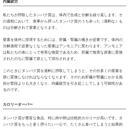
内臓疲労
私たちが摂取したタンパク質は、体内で合成と分解を繰り返します。そ
の過程において、食事から摂ったタンパク質のうち余った（過剰な）も
のは分解されて窒素となります。
窒素を体外に排泄するためには、肝臓・腎臓の働きが必要です。体内の
分解過程で必要なくなった窒素はアンモニアに変わります。アンモニア
は私たちの体にとって有害な物質であるため、肝臓で無害な尿素に変換
されたのちに腎臓で尿として排出されます。
このときにタンパク質を過剰に摂取してしまうと、その分多くの窒素を
尿に変換しなければならなくなります。そのため肝臓や腎臓にかかる負
担が普段よりも大きくなり、内臓疲労を引き起こしてしまう可能性があ
るのです。
カロリーオーバー
タンパク質が豊富な食品、特に肉や卵は比較的カロリーが高いです。タ
ンパク質をもっと多く摂りたい一心で、たくさん食べてしまうと結果的