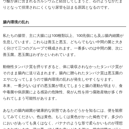
ウ酸が尿に含まれるカルシウムと結合してしまうと、石のようなかたま
りとなって排泄されにくくなり尿管を詰まる原因となるのです。
腸内環境の乱れ
私たちの腸管、主に大腸には100種類以上、100兆個にも及ぶ腸内細菌が
生息しています。これらは善玉と悪玉、どちらでもない中間の菌と大き
く分けて三つのグループで構成されます。一番多いのは中間の菌、次に
善玉菌。悪玉菌はわずかといわれています。
動物性タンパク質を摂りすぎると、体に吸収されなかったタンパク質が
そのまま腸内に送り込まれます。腸内に贈られたタンパク質は悪玉菌の
エサになってしまうので腸内環境の乱れが発生しやすくなります。
本来、一番少ないはずの悪玉菌が増えてしまうと腸の運動が弱まり、食
中毒菌や病原菌による感染の危険性、発がん性を持つ腐敗産物が多く作
られてしまう可能性があります。
あなたの腸内細菌が健康的な状態であるかどうかを知るには、便を観察
してみてください。色は黄色、もしくは黄色がかった褐色です。多少の
においがあっても臭くはなく、バナナのような形で柔らかいものが理想