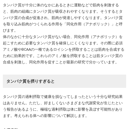
タンパク質が十分に体のなかにあるときに運動などで筋肉を刺激する
と、筋肉の組織にタンパク質が吸収されやすくなります。そうするとタ
ンパク質の合成が促進され、筋肉が発達しやすくなります。タンパク質
を取り込み筋肉がつくられる作用を「同化作用（アナボリック）」と呼
びます。
体のなかに十分なタンパク質がない場合、同化作用（アナボリック）を
起こすために必要なタンパク質を確保しにくくなります。その際に必須
アミノ酸やBCAAの一種であるロイシンを摂取することは筋肉を合成する
ために効果的です。これらのアミノ酸を摂取することは筋タンパク質の
合成を刺激し、同化作用を促すことが最新の研究で分かっています。
タンパク質を摂りすぎると
タンパク質の過剰摂取で健康を損なってしまったという十分な研究結果
はありません。ただし、好ましくないさまざまな代謝変化が生じたとい
う報告があるように、極端な過剰摂取は体に影響を及ぼす可能性があり
ます。考えられる体への影響について解説します。