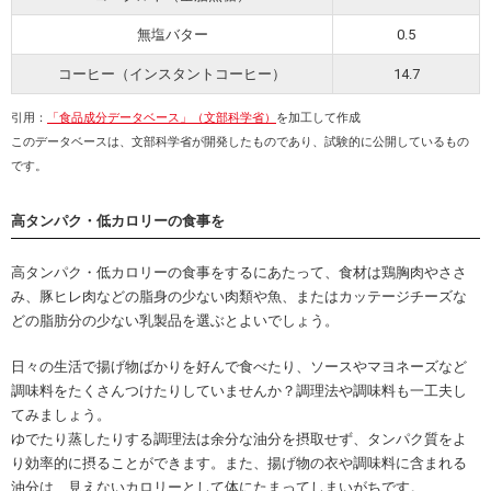
無塩バター
0.5
コーヒー（インスタントコーヒー）
14.7
引用：
「食品成分データベース」（文部科学省）
を加工して作成
このデータベースは、文部科学省が開発したものであり、試験的に公開しているもの
です。
高タンパク・低カロリーの食事を
高タンパク・低カロリーの食事をするにあたって、食材は鶏胸肉やささ
み、豚ヒレ肉などの脂身の少ない肉類や魚、またはカッテージチーズな
どの脂肪分の少ない乳製品を選ぶとよいでしょう。
日々の生活で揚げ物ばかりを好んで食べたり、ソースやマヨネーズなど
調味料をたくさんつけたりしていませんか？調理法や調味料も一工夫し
てみましょう。
ゆでたり蒸したりする調理法は余分な油分を摂取せず、タンパク質をよ
り効率的に摂ることができます。また、揚げ物の衣や調味料に含まれる
油分は、見えないカロリーとして体にたまってしまいがちです。