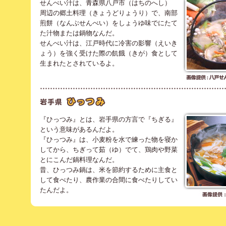
せんべい汁は、青森県八戸市（はちのへし）
周辺の郷土料理（きょうどりょうり）で、南部
煎餅（なんぶせんべい）をしょうゆ味でにたて
た汁物または鍋物なんだ。
せんべい汁は、江戸時代に冷害の影響（えいき
ょう）を強く受けた際の飢餓（きが）食として
生まれたとされているよ。
『ひっつみ』とは、岩手県の方言で『ちぎる』
という意味があるんだよ。
『ひっつみ』は、小麦粉を水で練った物を寝か
してから、ちぎって茹（ゆ）でて、鶏肉や野菜
とにこんだ鍋料理なんだ。
昔、ひっつみ鍋は、米を節約するために主食と
して食べたり、農作業の合間に食べたりしてい
たんだよ。