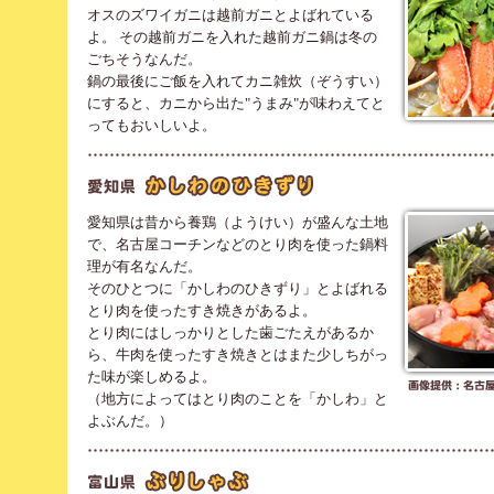
オスのズワイガニは越前ガニとよばれている
よ。 その越前ガニを入れた越前ガニ鍋は冬の
ごちそうなんだ。
鍋の最後にご飯を入れてカニ雑炊（ぞうすい）
にすると、カニから出た"うまみ"が味わえてと
ってもおいしいよ。
愛知県は昔から養鶏（ようけい）が盛んな土地
で、名古屋コーチンなどのとり肉を使った鍋料
理が有名なんだ。
そのひとつに「かしわのひきずり」とよばれる
とり肉を使ったすき焼きがあるよ。
とり肉にはしっかりとした歯ごたえがあるか
ら、牛肉を使ったすき焼きとはまた少しちがっ
た味が楽しめるよ。
（地方によってはとり肉のことを「かしわ」と
よぶんだ。）