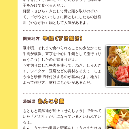
子をかけて食べるんだよ。
背開（せびら）きにして骨と頭を取りのぞい
て、ゴボウといっしょに卵とじにしたものは柳
川（やながわ）鍋として人気があるよ。
幕末頃、それまで食べられることの少なかった
牛肉が横浜、東京を中心に牛鍋として流行（り
ゅうこう）したのが始まりだよ。
うす切りにした牛肉を使って、ねぎ、しゅんぎ
く、シイタケ、豆腐などの具材をそえて、しょ
うゆと砂糖で味付けするのが基本だよ。地方に
よって作り方、材料にちがいがあるんだ。
もともと漁師達が船上（せんじょう）で食べて
いた「どぶ汁」が元になっているといわれてい
るよ。
あんこうの七つ道具と野菜をしょうゆまたはみ