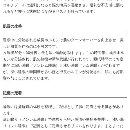
コルチゾールは過剰になると脳の海馬を委縮させ、過剰な不安感に襲わ
れるなど抑うつ状態につながるリスクを持っています。
肌質の改善
睡眠中に分泌される成長ホルモンは肌のターンオーバーを向上させ、美
しい肌質を作るのに不可欠です。
入眠後20分～30分後に最も深い睡眠が訪れます。この時間帯に成長ホル
モンが分泌され、肌の修復や新陳代謝が行われます。睡眠時間のうち定
期的に深い睡眠（ノンレム睡眠）と浅い睡眠（レム睡眠）が訪れます
が、深い睡眠の時間帯が多いほど成長ホルモンが分泌され、肌にも好影
響を与えるとされています。
記憶の定着
睡眠には覚醒時の体験を整理し、記憶として脳に定着させる働きがあり
ます。
深い眠り（ノンレム睡眠）で体験から得た感情や事柄を整理し、浅い眠
り（レム睡眠）で記憶として定着させるリズムを作ります。まとまった