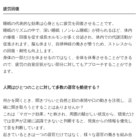
疲労回復
睡眠の代表的な効果は心身ともに疲労を回復させることです。
睡眠のリズムの中で、深い睡眠（ノンレム睡眠）が得られるほど、体内
の修復・回復を促す成長ホルモンが多く分泌され、体内での代謝活動が
促進されます。脳も休まり、自律神経の働きが整うため、ストレスから
の回復・耐性も向上します。
身体の一部だけを休ませるのではなく、全体を休養させることができる
ので、疲労の自覚症状がない部分に対してもアプローチすることができ
ます。
人間はひとつのことに対して多数の器官を酷使する？
何かを聞くとき、聞きづらいと自然と顔の表情や口の動きを注視し、正
確に聞き取ろうとすることはありませんか？
これは「マガーク効果」*と称され、周囲の騒がしい状況から、聴覚だけ
では音声が正確に認識できないと判断すると、視覚からの情報を優先し
て音を判断しています。
起きているときは一つの器官だけではなく、様々な器官の働きを組み合