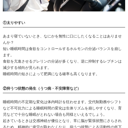
①太りやすい
あまり寝ていないとき、なにかを無性に口にしたくなることはありませ
んか？
短い睡眠時間は食欲をコントロールするホルモンの分泌バランスを崩し
ます。
食欲を亢進させるグレリンの分泌が多くなり、逆に抑制するレプチンは
減少する傾向が見られます。
睡眠時間の短さによって肥満になる確率も高くなります。
②抑うつ状態の発生（うつ病・不安障害など）
睡眠時間の不定期な変化は体内時計を狂わせます。交代制勤務やシフト
など不可抗力による睡眠時間の変化は生体リズムを崩しやすくなり、育
児などで十分な睡眠がとれない場合も同様といえるでしょう。
起きているときは交感神経が優位となり、常に脳が緊張状態にさらされ
るため、精神的に疲労が取れなくなり、抑うつ状態による活動性の低下