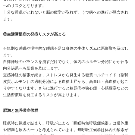
へのリスクとなります。
十分な睡眠がとれないと脳の疲労が取れず、うつ病への進行が懸念され
ます。
③生活習慣病の発症リスクが高まる
不規則な睡眠や慢性的な睡眠不足は身体の生体リズムに悪影響を及ぼし
ます。
自律神経のバランスを崩すだけでなく、体内のホルモン分泌にかかわる
内分泌系へも影響を及ぼします。
交感神経の緊張が続き、ストレスから発生する糖質コルチコイド（副腎
皮質ホルモン）の過剰分泌による血糖上昇から、高血圧・高血糖が起こ
りやすくなります。さらに進行すると糖尿病や狭心症・心筋梗塞などの
生活習慣病を発症するリスクが高まります。
肥満と無呼吸症候群
睡眠時に気道が詰まり、呼吸が止まる「睡眠時無呼吸症候群」は過体重
や肥満も原因の一つと考えられています。無呼吸症候群は体内の酸素が