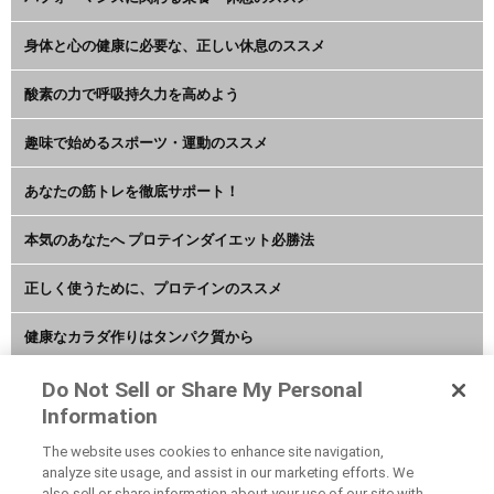
身体と心の健康に必要な、正しい休息のススメ
酸素の力で呼吸持久力を高めよう
趣味で始めるスポーツ・運動のススメ
あなたの筋トレを徹底サポート！
本気のあなたへ プロテインダイエット必勝法
正しく使うために、プロテインのススメ
健康なカラダ作りはタンパク質から
アミノ酸・BCAAで絶好調な毎日を
Do Not Sell or Share My Personal
Information
水分補給やクエン酸でカラダをリセット
The website uses cookies to enhance site navigation,
analyze site usage, and assist in our marketing efforts. We
アスリートコンディションチェック
also sell or share information about your use of our site with