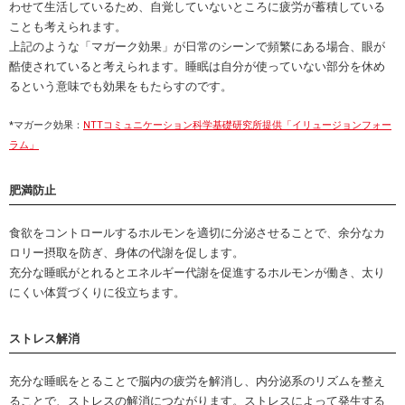
わせて生活しているため、自覚していないところに疲労が蓄積している
ことも考えられます。
上記のような「マガーク効果」が日常のシーンで頻繁にある場合、眼が
酷使されていると考えられます。睡眠は自分が使っていない部分を休め
るという意味でも効果をもたらすのです。
*マガーク効果：
NTTコミュニケーション科学基礎研究所提供「イリュージョンフォー
ラム」
肥満防止
食欲をコントロールするホルモンを適切に分泌させることで、余分なカ
ロリー摂取を防ぎ、身体の代謝を促します。
充分な睡眠がとれるとエネルギー代謝を促進するホルモンが働き、太り
にくい体質づくりに役立ちます。
ストレス解消
充分な睡眠をとることで脳内の疲労を解消し、内分泌系のリズムを整え
ることで、ストレスの解消につながります。ストレスによって発生する