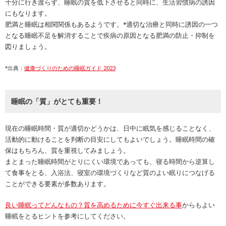
十分に行き渡らず、睡眠の質を低下させると同時に、生活習慣病の誘因
にもなります。
肥満と睡眠は相関関係もあるようです。*適切な治療と同時に誘因の一つ
となる睡眠不足を解消することで疾病の原因となる肥満の防止・抑制を
図りましょう。
*出典：
健康づくりのための睡眠ガイド 2023
睡眠の「質」がとても重要！
現在の睡眠時間・質が適切かどうかは、日中に眠気を感じることなく、
活動的に動けることを判断の目安にしてもよいでしょう。睡眠時間の確
保はもちろん、質を重視してみましょう。
まとまった睡眠時間がとりにくい環境であっても、寝る時間から逆算し
て食事をとる、入浴法、寝室の環境づくりなど質のよい眠りにつなげる
ことができる要素が多数あります。
良い睡眠ってどんなもの？質を高めるために今すぐ出来る事
からもよい
睡眠をとるヒントを参考にしてください。