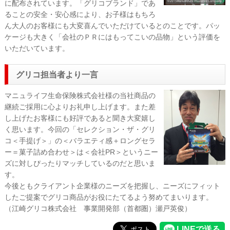
に配布されています。「グリコブランド」であ
ることの安全・安心感により、お子様はもちろ
ん大人のお客様にも大変喜んでいただけているとのことです。パッ
ケージも大きく「会社のＰＲにはもってこいの品物」という評価を
いただいています。
グリコ担当者より一言
マニュライフ生命保険株式会社様の当社商品の
継続ご採用に心よりお礼申し上げます。また差
し上げたお客様にも好評であると聞き大変嬉し
く思います。今回の「セレクション・ザ・グリ
コ＜手提げ＞」の＜バラエティ感＋ロングセラ
ー＝菓子詰め合わせ＞は＜会社PR＞というニー
ズに対しぴったりマッチしているのだと思いま
す。
今後ともクライアント企業様のニーズを把握し、ニーズにフィット
したご提案でグリコ商品がお役にたてるよう努めてまいります。
（江崎グリコ株式会社 事業開発部（首都圏）瀬戸英俊）