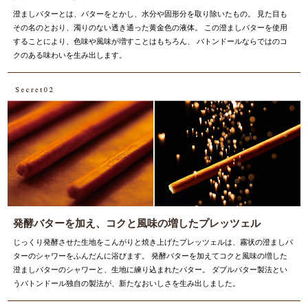
澄ましバターとは、バターをとかし、水分や固形分を取り除いたもの。
見た目も
その名のとおり、濁りのない透き通った黄金色の液体。
この澄ましバターを使用
することにより、色味や風味が増すことはもちろん、
バトンドールならではのコ
クのある味わいを生み出します。
発酵バターを加え、コクと風味の増したプレッツェル
じっくり発酵させた生地をこんがりと焼き上げたプレッツェルは、霧状の澄ましバ
ターのシャワーをふんだんに浴びます。
発酵バターを加えてコクと風味の増した
澄ましバターのシャワーと、生地に練り込まれたバター。
ダブルバター製法とい
うバトンドール独自の製法が、新たなおいしさを生み出しました。