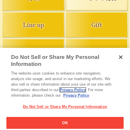
Line up
Gift
Shop
FAQ
Do Not Sell or Share My Personal
Information
The website uses cookies to enhance site navigation,
analyze site usage, and assist in our marketing efforts. We
also sell or share information about your use of our site with
Glicoからの最新情報を受け取る
third parties described in our
Privacy Policy
. For more
information, please check our
Privacy Policy
Glicoホーム
お問い合わせ
ご利用規約
プライバシーポリシー
Do Not Sell or Share My Personal Information
ソーシャルメディアポリシー
サイトマップ
Cookie 設定
江崎グリコ株式会社 Copyright©2026
OK
EZAKI GLICO CO.,LTD. All rights reserved.