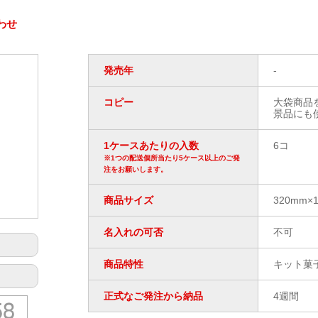
わせ
発売年
-
コピー
大袋商品
景品にも
1ケースあたりの入数
6コ
※1つの配送個所当たり5ケース以上のご発
注をお願いします。
商品サイズ
320mm×
名入れの可否
不可
商品特性
キット菓
正式なご発注から納品
4週間