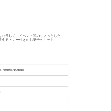
をバラして、イベント等のちょっとした
使えるトレー付きのお菓子のキット
167mm×283mm
子