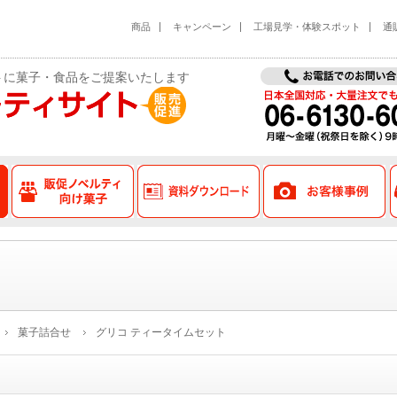
商品
キャンペーン
工場見学・体験スポット
通
トに菓子・食品をご提案いたします
対応品
菓子詰合せ品
販促ノベルティ向け菓子
資料ダウンロード
菓子詰合せ
グリコ ティータイムセット