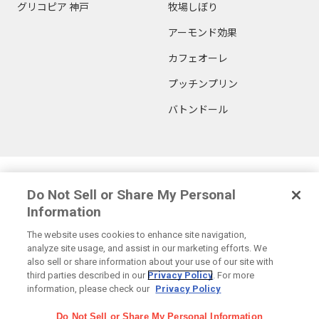
グリコピア 神戸
牧場しぼり
アーモンド効果
カフェオーレ
プッチンプリン
バトンドール
Glicoからの最新情報を受け取る
Do Not Sell or Share My Personal
Information
The website uses cookies to enhance site navigation,
analyze site usage, and assist in our marketing efforts. We
also sell or share information about your use of our site with
Glicoホーム
お問い合わせ
ご利用規約
プライバシーポリシー
third parties described in our
Privacy Policy
. For more
ソーシャルメディアポリシー
サイトマップ
Cookie 設定
information, please check our
Privacy Policy
Do Not Sell or Share My Personal Information