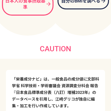
arrow_forward
日本人の食事摂取基
自分のBMIを調べる
arrow_forward
準
CAUTION
「栄養成分ナビ」は、一般食品の成分値に文部科
学省 科学技術・学術審議会 資源調査分科会 報告
『日本食品標準成分表（八訂）増補2023年』の
データベースを引用し、江崎グリコが独自に編
集・加工を行い作成しています。